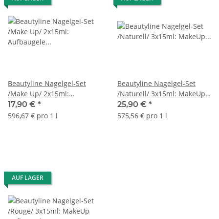
Beautyline Nagelgel-Set
Beautyline Nagelgel-Set
/Make Up/ 2x15ml:
/Naturell/ 3x15ml: MakeUp
Aufbaugele ROUGE,
Aufbaugel, Haftgel,
17,90 €
*
25,90 €
*
NATURELL
Versiegelungsgel
596,67 € pro 1 l
575,56 € pro 1 l
AUF LAGER