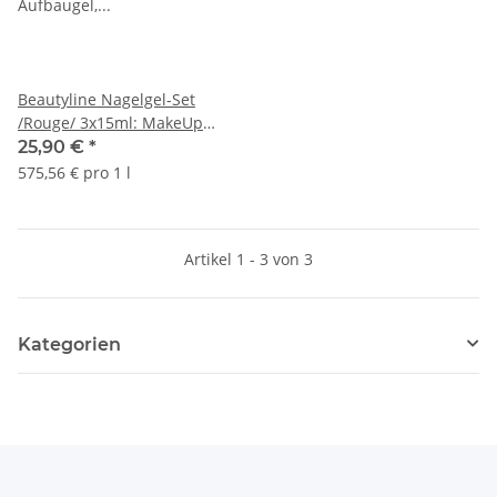
Beautyline Nagelgel-Set
/Rouge/ 3x15ml: MakeUp
Aufbaugel, Haftgel,
25,90 €
*
Versiegelungsgel
575,56 € pro 1 l
Artikel 1 - 3 von 3
Kategorien